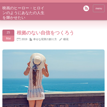
映画のヒーロー・ヒロイ
menu
ンのようにあなたの人生
を輝かせたい
根拠のない自信をつくろう
25
Mar
2019
幸せな現実の創り方
瞳花