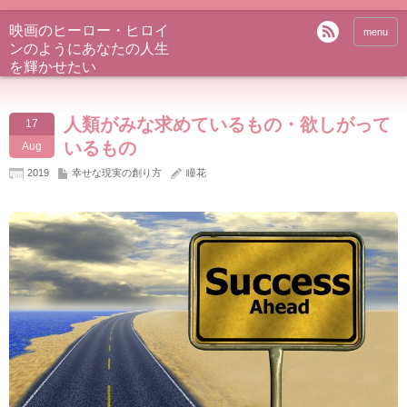
映画のヒーロー・ヒロイ
menu
ンのようにあなたの人生
を輝かせたい
人類がみな求めているもの・欲しがって
17
いるもの
Aug
2019
幸せな現実の創り方
瞳花