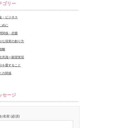
テゴリー
金・ビジネス
じめに
間関係・恋愛
せな現実の創り方
捨離
在意識ー願望実現
分を愛すること
との関係
ッセージ
お名前 (必須)