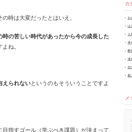
カ
その時は大変だったとはいえ、
お
は
人
の時の苦しい時代があったから今の成長した
幸
すよね。
断
潜
自
親
与えられない
というのもそういうことですよ
メ
に目指すゴール（学ぶべき課題）が決まって