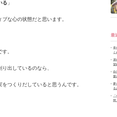
いる
」
ィブな心の状態だと思います。
最
幸
です。
く
潜
望
創り出しているのなら、
自
愛
実をつくりだしていると思うんです。
夢
る
「
間