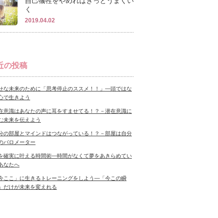
自己犠牲をやめればきっとうまくい
く
2019.04.02
近の投稿
せな未来のために「思考停止のススメ！！」―頭ではな
心で生きよう
在意識はあなたの声に耳をすませてる！？－潜在意識に
む未来を伝えよう
分の部屋とマインドはつながっている！？－部屋は自分
のバロメーター
を確実に叶える時間術―時間がなくて夢をあきらめてい
あなたへ
今ここ」に生きるトレーニングをしよう―「今この瞬
」だけが未来を変えれる