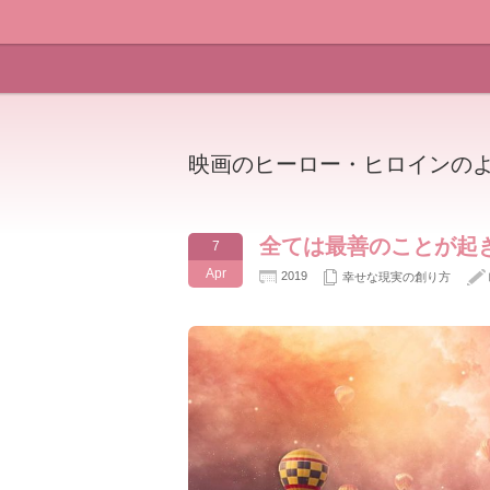
映画のヒーロー・ヒロインの
全ては最善のことが起
7
Apr
2019
幸せな現実の創り方