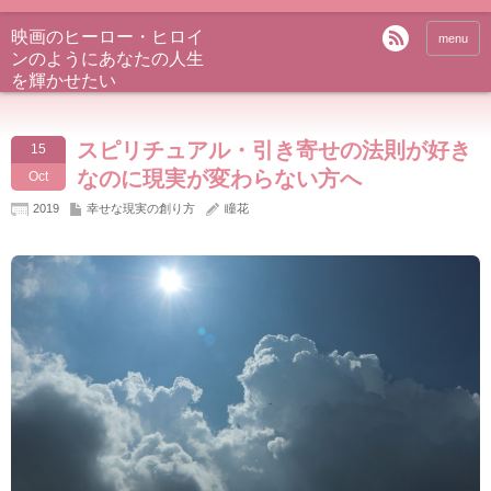
映画のヒーロー・ヒロイ
menu
ンのようにあなたの人生
を輝かせたい
スピリチュアル・引き寄せの法則が好き
15
なのに現実が変わらない方へ
Oct
2019
幸せな現実の創り方
瞳花