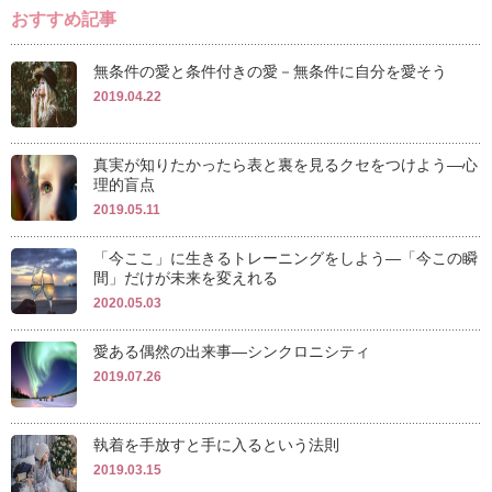
おすすめ記事
無条件の愛と条件付きの愛－無条件に自分を愛そう
2019.04.22
真実が知りたかったら表と裏を見るクセをつけよう―心
理的盲点
2019.05.11
「今ここ」に生きるトレーニングをしよう―「今この瞬
間」だけが未来を変えれる
2020.05.03
愛ある偶然の出来事―シンクロニシティ
2019.07.26
執着を手放すと手に入るという法則
2019.03.15