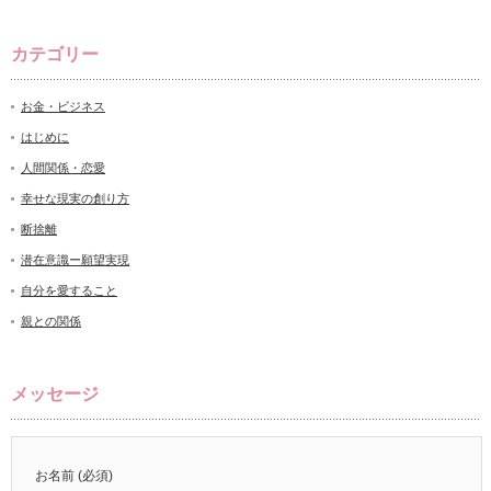
カテゴリー
お金・ビジネス
はじめに
人間関係・恋愛
幸せな現実の創り方
断捨離
潜在意識ー願望実現
自分を愛すること
親との関係
メッセージ
お名前 (必須)