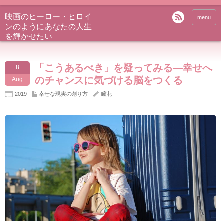
映画のヒーロー・ヒロイ
menu
ンのようにあなたの人生
を輝かせたい
「こうあるべき」を疑ってみる―幸せへ
8
のチャンスに気づける脳をつくる
Aug
2019
幸せな現実の創り方
瞳花