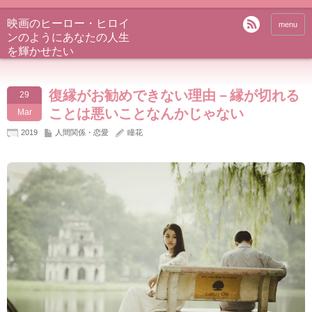
映画のヒーロー・ヒロイ
menu
ンのようにあなたの人生
を輝かせたい
復縁がお勧めできない理由－縁が切れる
29
ことは悪いことなんかじゃない
Mar
2019
人間関係・恋愛
瞳花